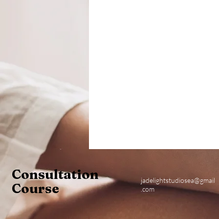
Consultation
jadelightstudiosea@gmail
Course
.com